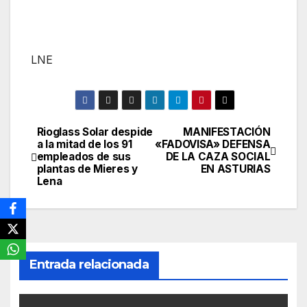
LNE
Rioglass Solar despide
MANIFESTACIÓN
Navegación
a la mitad de los 91
«FADOVISA» DEFENSA
empleados de sus
DE LA CAZA SOCIAL
de
plantas de Mieres y
EN ASTURIAS
Lena
entradas
Entrada relacionada