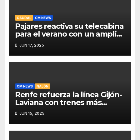
CAUDAL
CM NEWS
Pajares reactiva su telecabina
para el verano con un amplio
programa de actividades
JUN 17, 2025
CM NEWS
NALÓN
Renfe refuerza la línea Gijón-
Laviana con trenes más
fiables y mejor servicio para
JUN 15, 2025
recuperar viajeros