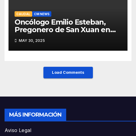
CAUDAL
CM NEWS
Oncólogo Emilio Esteban,
Pregonero de San Xuan en
Mieres: Un Honor para Turón
MAY 30, 2025
y el HUCA
Load Comments
MÁS INFORMACIÓN
Aviso Legal