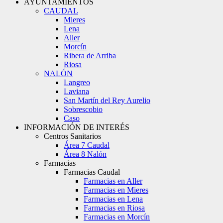
AYUNTAMIENTOS
CAUDAL
Mieres
Lena
Aller
Morcín
Ribera de Arriba
Riosa
NALÓN
Langreo
Laviana
San Martín del Rey Aurelio
Sobrescobio
Caso
INFORMACIÓN DE INTERÉS
Centros Sanitarios
Área 7 Caudal
Área 8 Nalón
Farmacias
Farmacias Caudal
Farmacias en Aller
Farmacias en Mieres
Farmacias en Lena
Farmacias en Riosa
Farmacias en Morcín