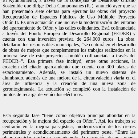
El Ayuntamiento, a través de la concejalía de Desarrollo Urbano
Sostenible que dirige Delia Campomanes (IU), anunció ayer que se
han presentado siete ofertas para ejecutar las obras del proyecto
Recuperación de Espacios Públicos de Uso Múltiple: Proyecto
Oñón II. Es una actuación que incluye la modernización del entorno
del aparcamiento de Oñón y las calles colindantes. Está cofinanciada
a través del Fondo Europeo de Desarrollo Regional (FEDER) y
cuenta con una inversión prevista de 264.000 euros. La obra,
detallaron los responsables municipales, “se centrará en el desarrollo
de obras de mejora que complementen los trabajos realizados en la
primera fase de este proyecto –también cofinanciada a través del
FEDER–”. Esa primera fase incluyó, entre otras acciones, la
creación del citado aparcamiento que cuenta con 300 plazas de
estacionamiento. Además, se instaló un nuevo sistema de
alumbrado, además de una mejora de la circunvalación viaria en el
área de influencia y la creación de una nueva zona de
gerontogimnasia. La actuación se completó con la instalación de
puntos de recarga de vehículos eléctricos.
Esta segunda fase “tiene como objetivo principal ahondar en la
recuperación y la mejora del espacio en Oñón”. Así, los trabajos se
centrarán en la mejora paisajística, modernización de los cierres
perimetrales y acondicionamiento del perímetro oeste. “Entre las
obras previstas destacan, por ejemplo, la ejecución de una nueva