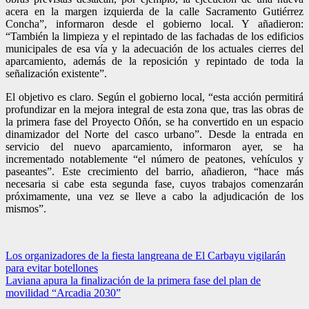
acera en la margen izquierda de la calle Sacramento Gutiérrez
Concha”, informaron desde el gobierno local. Y añadieron:
“También la limpieza y el repintado de las fachadas de los edificios
municipales de esa vía y la adecuación de los actuales cierres del
aparcamiento, además de la reposición y repintado de toda la
señalización existente”.
El objetivo es claro. Según el gobierno local, “esta acción permitirá
profundizar en la mejora integral de esta zona que, tras las obras de
la primera fase del Proyecto Oñón, se ha convertido en un espacio
dinamizador del Norte del casco urbano”. Desde la entrada en
servicio del nuevo aparcamiento, informaron ayer, se ha
incrementado notablemente “el número de peatones, vehículos y
paseantes”. Este crecimiento del barrio, añadieron, “hace más
necesaria si cabe esta segunda fase, cuyos trabajos comenzarán
próximamente, una vez se lleve a cabo la adjudicación de los
mismos”.
Navegación
Los organizadores de la fiesta langreana de El Carbayu vigilarán
para evitar botellones
de
Laviana apura la finalización de la primera fase del plan de
entradas
movilidad “Arcadia 2030”