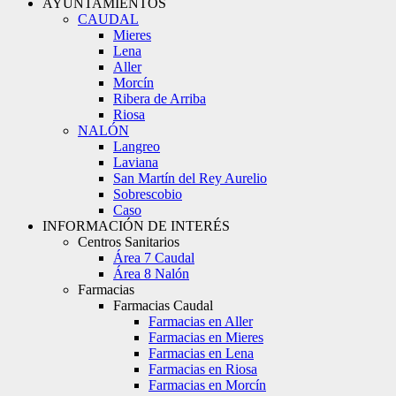
AYUNTAMIENTOS
CAUDAL
Mieres
Lena
Aller
Morcín
Ribera de Arriba
Riosa
NALÓN
Langreo
Laviana
San Martín del Rey Aurelio
Sobrescobio
Caso
INFORMACIÓN DE INTERÉS
Centros Sanitarios
Área 7 Caudal
Área 8 Nalón
Farmacias
Farmacias Caudal
Farmacias en Aller
Farmacias en Mieres
Farmacias en Lena
Farmacias en Riosa
Farmacias en Morcín