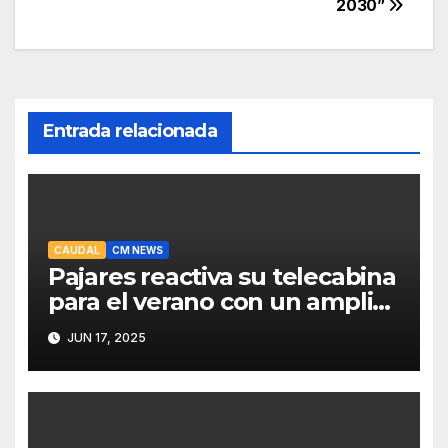
2030”
Entrada relacionada
CAUDAL
CM NEWS
Pajares reactiva su telecabina
para el verano con un amplio
programa de actividades
JUN 17, 2025