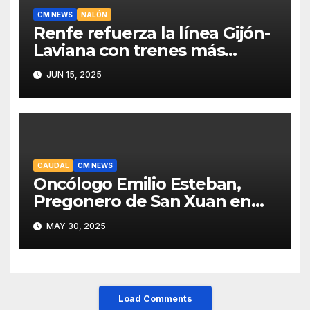
CM NEWS
NALÓN
Renfe refuerza la línea Gijón-
Laviana con trenes más
fiables y mejor servicio para
JUN 15, 2025
recuperar viajeros
CAUDAL
CM NEWS
Oncólogo Emilio Esteban,
Pregonero de San Xuan en
Mieres: Un Honor para Turón
MAY 30, 2025
y el HUCA
Load Comments