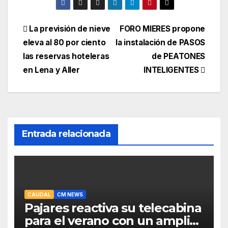
Navegación
La previsión de nieve
FORO MIERES propone
eleva al 80 por ciento
la instalación de PASOS
de
las reservas hoteleras
de PEATONES
entradas
en Lena y Aller
INTELIGENTES
Entrada relacionada
CAUDAL
CM NEWS
Pajares reactiva su telecabina
para el verano con un amplio