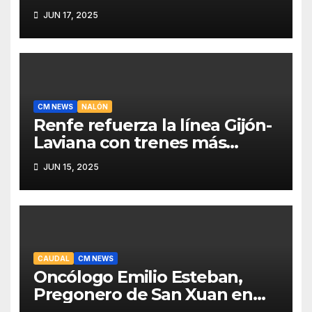
programa de actividades
JUN 17, 2025
CM NEWS
NALÓN
Renfe refuerza la línea Gijón-
Laviana con trenes más
fiables y mejor servicio para
JUN 15, 2025
recuperar viajeros
CAUDAL
CM NEWS
Oncólogo Emilio Esteban,
Pregonero de San Xuan en
Mieres: Un Honor para Turón