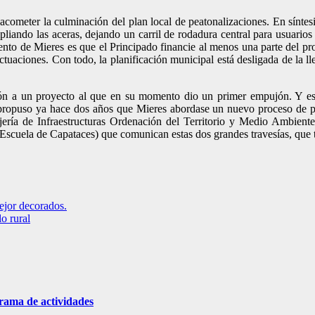
cometer la culminación del plan local de peatonalizaciones. En síntesis
liando las aceras, dejando un carril de rodadura central para usuarios
ento de Mieres es que el Principado financie al menos una parte del pro
tuaciones. Con todo, la planificación municipal está desligada de la l
ón a un proyecto al que en su momento dio un primer empujón. Y es 
 propuso ya hace dos años que Mieres abordase un nuevo proceso de pea
ejería de Infraestructuras Ordenación del Territorio y Medio Ambien
scuela de Capataces) que comunican estas dos grandes travesías, que tra
ejor decorados.
o rural
grama de actividades