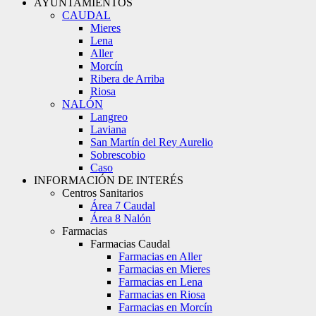
AYUNTAMIENTOS
CAUDAL
Mieres
Lena
Aller
Morcín
Ribera de Arriba
Riosa
NALÓN
Langreo
Laviana
San Martín del Rey Aurelio
Sobrescobio
Caso
INFORMACIÓN DE INTERÉS
Centros Sanitarios
Área 7 Caudal
Área 8 Nalón
Farmacias
Farmacias Caudal
Farmacias en Aller
Farmacias en Mieres
Farmacias en Lena
Farmacias en Riosa
Farmacias en Morcín