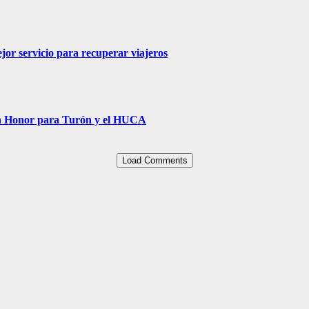
jor servicio para recuperar viajeros
Un Honor para Turón y el HUCA
Load Comments