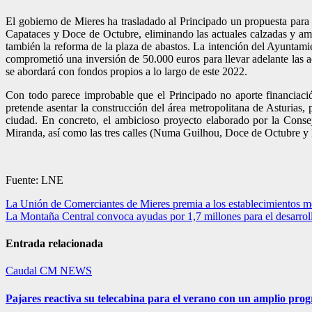
El gobierno de Mieres ha trasladado al Principado un propuesta para a
Capataces y Doce de Octubre, eliminando las actuales calzadas y amp
también la reforma de la plaza de abastos. La intención del Ayuntami
comprometió una inversión de 50.000 euros para llevar adelante las ac
se abordará con fondos propios a lo largo de este 2022.
Con todo parece improbable que el Principado no aporte financiaci
pretende asentar la construcción del área metropolitana de Asturias,
ciudad. En concreto, el ambicioso proyecto elaborado por la Cons
Miranda, así como las tres calles (Numa Guilhou, Doce de Octubre y E
Fuente: LNE
Navegación
La Unión de Comerciantes de Mieres premia a los establecimientos m
La Montaña Central convoca ayudas por 1,7 millones para el desarroll
de
entradas
Entrada relacionada
Caudal
CM NEWS
Pajares reactiva su telecabina para el verano con un amplio pro