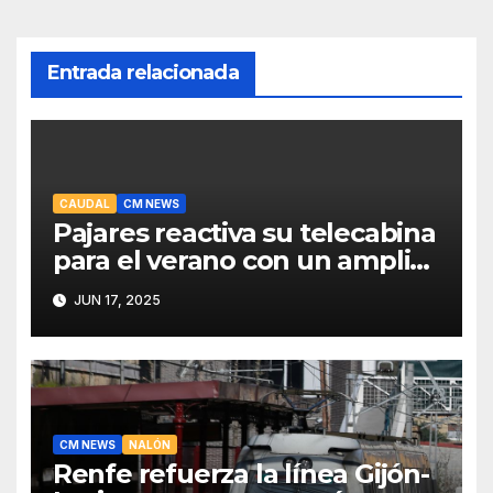
Entrada relacionada
CAUDAL
CM NEWS
Pajares reactiva su telecabina
para el verano con un amplio
programa de actividades
JUN 17, 2025
CM NEWS
NALÓN
Renfe refuerza la línea Gijón-