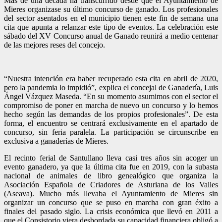
Más de una década ha transcurrido desde que el Ayuntamiento de
Mieres organizase su último concurso de ganado. Los profesionales
del sector asentados en el municipio tienen este fin de semana una
cita que apunta a relanzar este tipo de eventos. La celebración este
sábado del XV Concurso anual de Ganado reunirá a medio centenar
de las mejores reses del concejo.
“Nuestra intención era haber recuperado esta cita en abril de 2020,
pero la pandemia lo impidió”, explica el concejal de Ganadería, Luis
Ángel Vázquez Maseda. “En su momento asumimos con el sector el
compromiso de poner en marcha de nuevo un concurso y lo hemos
hecho según las demandas de los propios profesionales”. De esta
forma, el encuentro se centrará exclusivamente en el apartado de
concurso, sin feria paralela. La participación se circunscribe en
exclusiva a ganaderías de Mieres.
El recinto ferial de Santullano lleva casi tres años sin acoger un
evento ganadero, ya que la última cita fue en 2019, con la subasta
nacional de animales de libro genealógico que organiza la
Asociación Española de Criadores de Asturiana de los Valles
(Aseava). Mucho más llevaba el Ayuntamiento de Mieres sin
organizar un concurso que se puso en marcha con gran éxito a
finales del pasado siglo. La crisis económica que llevó en 2011 a
que el Consistorio viera desbordada su capacidad financiera obligó a