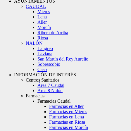
AYUNTAMIENTOS
CAUDAL
Mieres
Lena
Aller
Morcín
Ribera de Arriba
Riosa
NALÓN
Langreo
Laviana
San Martín del Rey Aurelio
Sobrescobio
Caso
INFORMACIÓN DE INTERÉS
Centros Sanitarios
Área 7 Caudal
Área 8 Nalón
Farmacias
Farmacias Caudal
Farmacias en Aller
Farmacias en Mieres
Farmacias en Lena
Farmacias en Riosa
Farmacias en Morcín