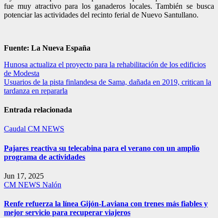
fue muy atractivo para los ganaderos locales. También se busca
potenciar las actividades del recinto ferial de Nuevo Santullano.
Fuente: La Nueva España
Navegación
Hunosa actualiza el proyecto para la rehabilitación de los edificios
de Modesta
de
Usuarios de la pista finlandesa de Sama, dañada en 2019, critican la
entradas
tardanza en repararla
Entrada relacionada
Caudal
CM NEWS
Pajares reactiva su telecabina para el verano con un amplio
programa de actividades
Jun 17, 2025
CM NEWS
Nalón
Renfe refuerza la línea Gijón-Laviana con trenes más fiables y
mejor servicio para recuperar viajeros