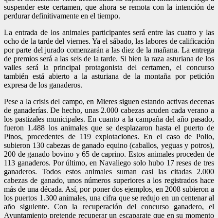
suspender este certamen, que ahora se remota con la intención de
perdurar definitivamente en el tiempo.
La entrada de los animales participantes será entre las cuatro y las
ocho de la tarde del viernes. Ya el sábado, las labores de calificación
por parte del jurado comenzarán a las diez de la mañana. La entrega
de premios será a las seis de la tarde. Si bien la raza asturiana de los
valles será la principal protagonista del certamen, el concurso
también está abierto a la asturiana de la montaña por petición
expresa de los ganaderos.
Pese a la crisis del campo, en Mieres siguen estando activas decenas
de ganaderías. De hecho, unas 2.000 cabezas acuden cada verano a
los pastizales municipales. En cuanto a la campaña del año pasado,
fueron 1.488 los animales que se desplazaron hasta el puerto de
Pinos, procedentes de 119 explotaciones. En el caso de Polio,
subieron 130 cabezas de ganado equino (caballos, yeguas y potros),
200 de ganado bovino y 65 de caprino. Estos animales proceden de
113 ganaderos. Por último, en Navaliego solo hubo 17 reses de tres
ganaderos. Todos estos animales suman casi las citadas 2.000
cabezas de ganado, unos números superiores a los registrados hace
más de una década. Así, por poner dos ejemplos, en 2008 subieron a
los puertos 1.300 animales, una cifra que se redujo en un centenar al
año siguiente. Con la recuperación del concurso ganadero, el
Ayuntamiento pretende recuperar un escaparate que en su momento