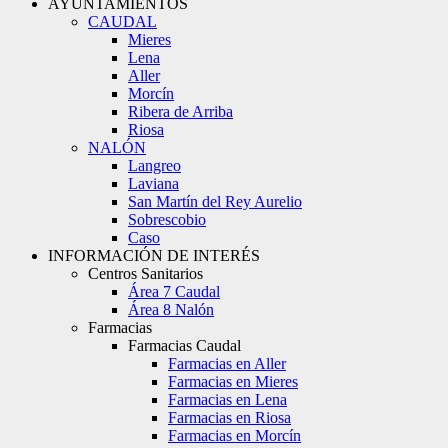
AYUNTAMIENTOS
CAUDAL
Mieres
Lena
Aller
Morcín
Ribera de Arriba
Riosa
NALÓN
Langreo
Laviana
San Martín del Rey Aurelio
Sobrescobio
Caso
INFORMACIÓN DE INTERÉS
Centros Sanitarios
Área 7 Caudal
Área 8 Nalón
Farmacias
Farmacias Caudal
Farmacias en Aller
Farmacias en Mieres
Farmacias en Lena
Farmacias en Riosa
Farmacias en Morcín