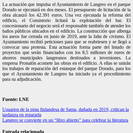
La actuación que impulsa el Ayuntamiento de Langreo en el parque
Dorado se ejecutará en dos meses. El presupuesto de licitación de la
obra alcanzó los 42.391 euros. Una vez ejecutada la reforma del
edificio, el Consistorio licitará la explotación del bar. El
concesionario del negocio será el responsable también de atender los
baños públicos ubicados en el edificio. La construcción que alberga
los aseos fue cerrada en junio de 2019, ante la falta de civismo. El
Ayuntamiento recibió peticiones para que se reabriesen y se llegó a
convocar una protesta. Esta actuación forma parte del listado de
proyectos que serán financiados con los 8,5 millones de euros de
ahorros municipales langreanos destinados a inversiones. La
empresa Pronalón acomete las obras en el edificio. A ellas se unirán
los trabajos de reparación del estanque del parque Dorado, para los
que el Ayuntamiento de Langreo ha iniciado ya el procedimiento
para su adjudicación.
Fuente: LNE
Navegación
Usuarios de la pista finlandesa de Sama, dañada en 2019, critican la
tardanza en repararla
de
Langreo se convierte en un “libro abierto” para celebrar la literatura
entradas
Entrada relacionada