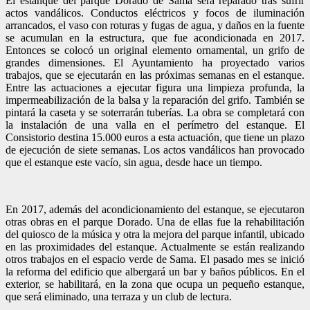
El estanque del parque Dorado de Sama será reparado tras sufrir
actos vandálicos. Conductos eléctricos y focos de iluminación
arrancados, el vaso con roturas y fugas de agua, y daños en la fuente
se acumulan en la estructura, que fue acondicionada en 2017.
Entonces se colocó un original elemento ornamental, un grifo de
grandes dimensiones. El Ayuntamiento ha proyectado varios
trabajos, que se ejecutarán en las próximas semanas en el estanque.
Entre las actuaciones a ejecutar figura una limpieza profunda, la
impermeabilización de la balsa y la reparación del grifo. También se
pintará la caseta y se soterrarán tuberías. La obra se completará con
la instalación de una valla en el perímetro del estanque. El
Consistorio destina 15.000 euros a esta actuación, que tiene un plazo
de ejecución de siete semanas. Los actos vandálicos han provocado
que el estanque este vacío, sin agua, desde hace un tiempo.
En 2017, además del acondicionamiento del estanque, se ejecutaron
otras obras en el parque Dorado. Una de ellas fue la rehabilitación
del quiosco de la música y otra la mejora del parque infantil, ubicado
en las proximidades del estanque. Actualmente se están realizando
otros trabajos en el espacio verde de Sama. El pasado mes se inició
la reforma del edificio que albergará un bar y baños públicos. En el
exterior, se habilitará, en la zona que ocupa un pequeño estanque,
que será eliminado, una terraza y un club de lectura.