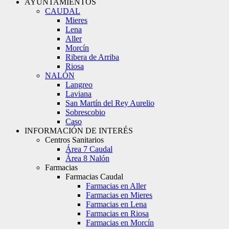
AYUNTAMIENTOS
CAUDAL
Mieres
Lena
Aller
Morcín
Ribera de Arriba
Riosa
NALÓN
Langreo
Laviana
San Martín del Rey Aurelio
Sobrescobio
Caso
INFORMACIÓN DE INTERÉS
Centros Sanitarios
Área 7 Caudal
Área 8 Nalón
Farmacias
Farmacias Caudal
Farmacias en Aller
Farmacias en Mieres
Farmacias en Lena
Farmacias en Riosa
Farmacias en Morcín