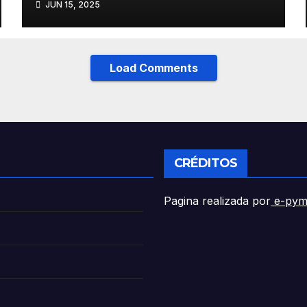
JUN 15, 2025
recuperar viajeros
Load Comments
CRÉDITOS
Pagina realizada por
e-pym