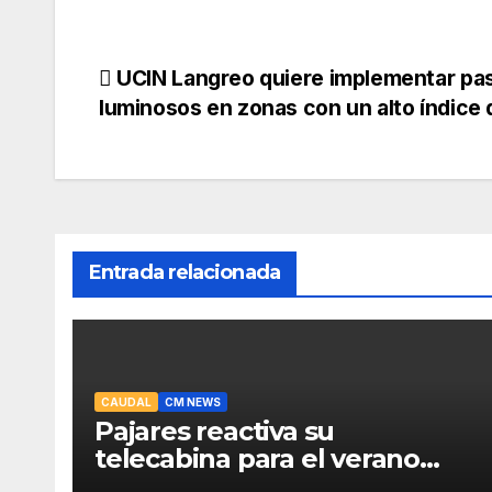
Navegación
UCIN Langreo quiere implementar pa
luminosos en zonas con un alto índice 
de
entradas
Entrada relacionada
CAUDAL
CM NEWS
Pajares reactiva su
telecabina para el verano
con un amplio programa de