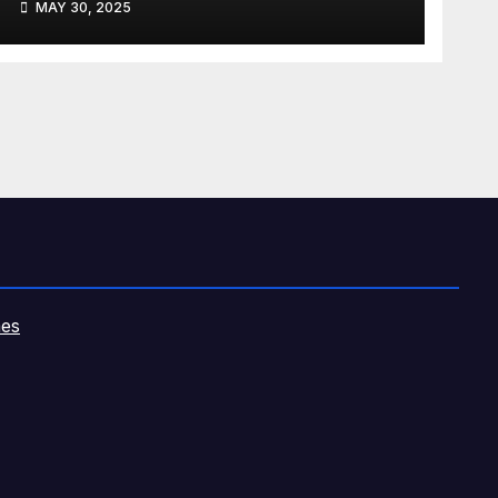
MAY 30, 2025
y el HUCA
es