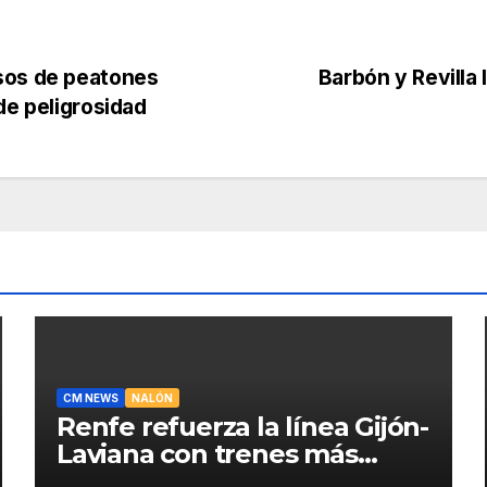
sos de peatones
Barbón y Revilla 
de peligrosidad
CM NEWS
NALÓN
Renfe refuerza la línea Gijón-
Laviana con trenes más
fiables y mejor servicio para