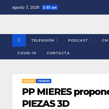
Saltar
agosto 7, 2026
3:45 am
al
contenido
TELEVISIÓN
PODCAST
CM
COVID-19
CONTACTA
CAUDAL
CM NEWS
PP MIERES propone
PIEZAS 3D