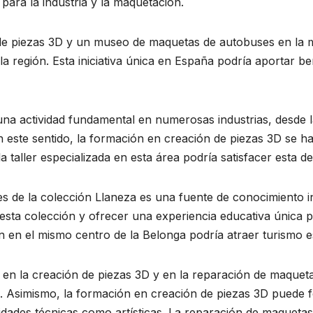
 para la industria y la maquetación.
 de piezas 3D y un museo de maquetas de autobuses en la 
a región. Esta iniciativa única en España podría aportar ben
una actividad fundamental en numerosas industrias, desde l
En este sentido, la formación en creación de piezas 3D se
a taller especializada en esta área podría satisfacer esta 
 de la colección Llaneza es una fuente de conocimiento in
sta colección y ofrecer una experiencia educativa única pa
n en el mismo centro de la Belonga podría atraer turismo e
a en la creación de piezas 3D y en la reparación de maque
ia. Asimismo, la formación en creación de piezas 3D puede f
lidades técnicas como artísticas. La reparación de maquetas