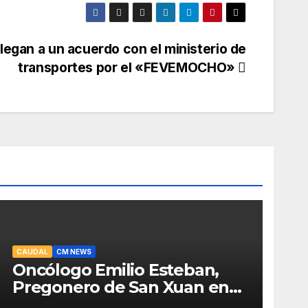
llegan a un acuerdo con el ministerio de
transportes por el «FEVEMOCHO»
CAUDAL
CM NEWS
Oncólogo Emilio Esteban,
Pregonero de San Xuan en
Mieres: Un Honor para Turón