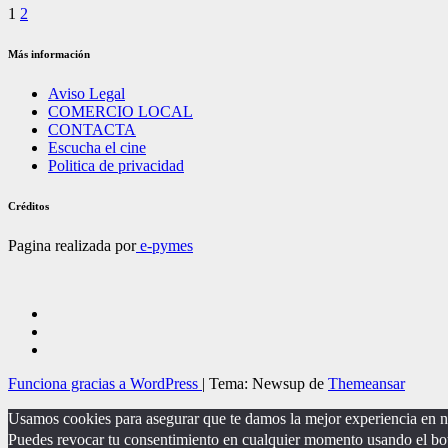
Paginación
1
2
de
Más información
entradas
Aviso Legal
COMERCIO LOCAL
CONTACTA
Escucha el cine
Politica de privacidad
Créditos
Pagina realizada por
e-pymes
Funciona gracias a WordPress
|
Tema: Newsup de
Themeansar
Usamos cookies para asegurar que te damos la mejor experiencia en nu
Puedes revocar tu consentimiento en cualquier momento usando el bo