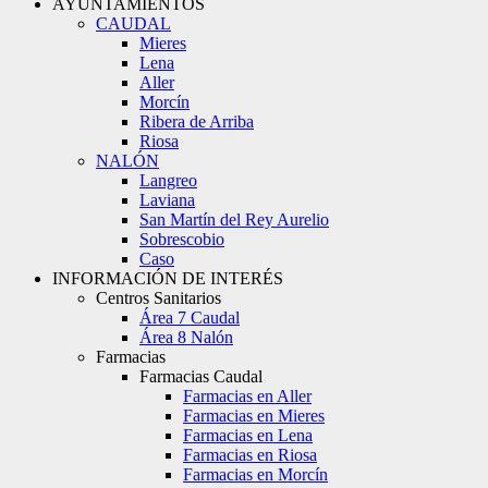
AYUNTAMIENTOS
CAUDAL
Mieres
Lena
Aller
Morcín
Ribera de Arriba
Riosa
NALÓN
Langreo
Laviana
San Martín del Rey Aurelio
Sobrescobio
Caso
INFORMACIÓN DE INTERÉS
Centros Sanitarios
Área 7 Caudal
Área 8 Nalón
Farmacias
Farmacias Caudal
Farmacias en Aller
Farmacias en Mieres
Farmacias en Lena
Farmacias en Riosa
Farmacias en Morcín