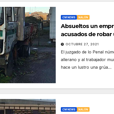
CM NEWS
NALÓN
Absueltos un empr
acusados de robar
OCTUBRE 27, 2021
El juzgado de lo Penal núm
allerano y al trabajador m
hace un lustro una grúa…
CM NEWS
NALÓN