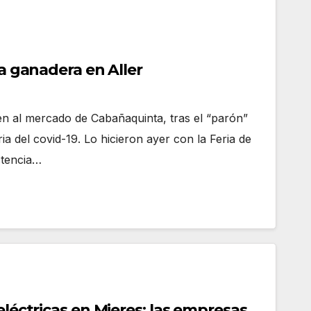
ia ganadera en Aller
en al mercado de Cabañaquinta, tras el “parón”
aria del covid-19. Lo hicieron ayer con la Feria de
stencia…
 eléctricas en Mieres: las empresas