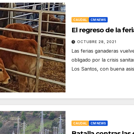
CAUDAL
CM NEWS
El regreso de la fer
OCTUBRE 28, 2021
Las ferias ganaderas vuelv
obligado por la crisis sanit
Los Santos, con buena asi
CAUDAL
CM NEWS
Batalla contras las